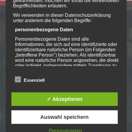
gewährleisten, möchten wir vorab die verwendeten
Begrifflichkeiten erläutern.
Wir verwenden in dieser Datenschutzerklärung
unter anderem die folgenden Begriffe:
personenbezogene Daten
Personenbezogene Daten sind alle
Informationen, die sich auf eine identifizierte oder
Interessierst Du
identifizierbare natürliche Person (im Folgenden
„betroffene Person") beziehen. Als identifizierbar
Dich für das Thema
wird eine natürliche Person angesehen, die direkt
oder indirekt, insbesondere mittels Zuordnung zu
Selbstbestimmt
einer Kennung wie einem Namen, zu einer
Kennnummer, zu Standortdaten, zu einer Online-
Essenziell
Kennung oder zu einem oder mehreren
leben?
besonderen Merkmalen, die Ausdruck der
physischen, physiologischen, genetischen,
psychischen, wirtschaftlichen, kulturellen oder
✓ Akzeptieren
sozialen Identität dieser natürlichen Person sind,
identifiziert werden kann.
Nimm Dir doch einige Minuten und schreibe mir.
Ich bin immer gespannt darauf neue Menschen
Auswahl speichern
betroffene Person
und Ansichten kennen zu lernen.
Betroffene Person ist jede identifizierte oder
Personalisieren
identifizierbare natürliche Person, deren