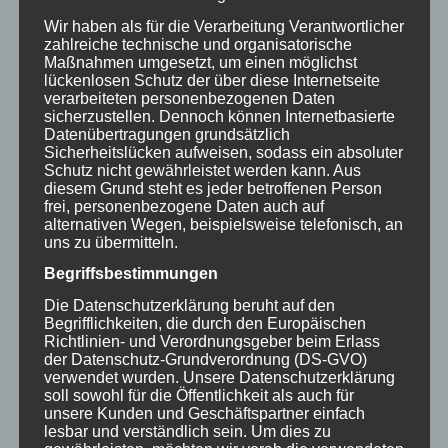
NACHTRAG SEPTEMBER
Wir haben als für die Verarbeitung Verantwortlicher
2020: Tagungen bei der
zahlreiche technische und organisatorische
Maßnahmen umgesetzt, um einen möglichst
Stiftung „Leben pur“
lückenlosen Schutz der über diese Internetseite
verarbeiteten personenbezogenen Daten
sicherzustellen. Dennoch können Internetbasierte
Dieses Jahr wollte ich eigentlich an den
Datenübertragungen grundsätzlich
Veranstaltungen "Schmerz…
Sicherheitslücken aufweisen, sodass ein absoluter
Schutz nicht gewährleistet werden kann. Aus
29. August 2021
diesem Grund steht es jeder betroffenen Person
frei, personenbezogene Daten auch auf
alternativen Wegen, beispielsweise telefonisch, an
uns zu übermitteln.
Begriffsbestimmungen
Seite 1 von 2
1
2
Die Datenschutzerklärung beruht auf den
Begrifflichkeiten, die durch den Europäischen
Richtlinien- und Verordnungsgeber beim Erlass
der Datenschutz-Grundverordnung (DS-GVO)
verwendet wurden. Unsere Datenschutzerklärung
soll sowohl für die Öffentlichkeit als auch für
unsere Kunden und Geschäftspartner einfach
lesbar und verständlich sein. Um dies zu