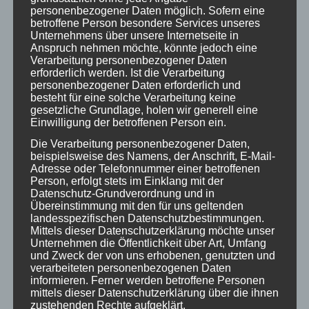
personenbezogener Daten möglich. Sofern eine
betroffene Person besondere Services unseres
Unternehmens über unsere Internetseite in
Anspruch nehmen möchte, könnte jedoch eine
Verarbeitung personenbezogener Daten
erforderlich werden. Ist die Verarbeitung
personenbezogener Daten erforderlich und
besteht für eine solche Verarbeitung keine
gesetzliche Grundlage, holen wir generell eine
Ich melde mich zurück …
Einwilligung der betroffenen Person ein.
Die Verarbeitung personenbezogener Daten,
Letztes Jahr im September besuchte ich die
beispielsweise des Namens, der Anschrift, E-Mail-
„Online Tagung“…
Adresse oder Telefonnummer einer betroffenen
Person, erfolgt stets im Einklang mit der
29. August 2021
Datenschutz-Grundverordnung und in
Übereinstimmung mit den für uns geltenden
landesspezifischen Datenschutzbestimmungen.
Mittels dieser Datenschutzerklärung möchte unser
Unternehmen die Öffentlichkeit über Art, Umfang
und Zweck der von uns erhobenen, genutzten und
verarbeiteten personenbezogenen Daten
informieren. Ferner werden betroffene Personen
mittels dieser Datenschutzerklärung über die ihnen
zustehenden Rechte aufgeklärt.