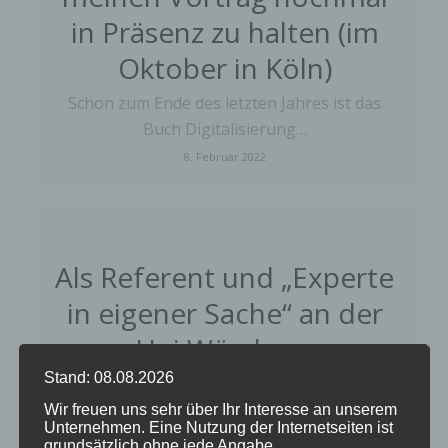
in Präsenz zu halten (im
Oktober in Köln)
Schon zum Ende des letzten Jahres ist das
Buch Digitalisierung…
8. Februar 2022
Als Referent und „Experte
in eigener Sache“ an der
Uni Würzburg
Stand: 08.08.2026
Hallo liebe Community, wie ihr vielleicht
schon gehört habt,…
Wir freuen uns sehr über Ihr Interesse an unserem
Unternehmen. Eine Nutzung der Internetseiten ist
16. Dezember 2021
grundsätzlich ohne jede Angabe