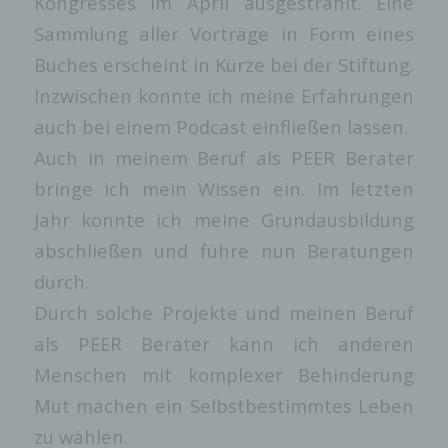
Kongresses im April ausgestrahlt. Eine
betroffenen Person von anderen
Internetbrowsern, die andere Cookies enthalten,
Sammlung aller Vorträge in Form eines
zu unterscheiden. Ein bestimmter Internetbrowser
kann über die eindeutige Cookie-ID
Buches erscheint in Kürze bei der Stiftung.
wiedererkannt und identifiziert werden.
Inzwischen konnte ich meine Erfahrungen
Durch den Einsatz von Cookies kann den
auch bei einem Podcast einfließen lassen.
Nutzern dieser Internetseite nutzerfreundlichere
Services bereitstellen, die ohne die Cookie-
Auch in meinem Beruf als PEER Berater
Setzung nicht möglich wären.
bringe ich mein Wissen ein. Im letzten
Mittels eines Cookies können die Informationen
und Angebote auf unserer Internetseite im Sinne
Jahr konnte ich meine Grundausbildung
des Benutzers optimiert werden. Cookies
ermöglichen uns, wie bereits erwähnt, die
abschließen und führe nun Beratungen
Benutzer unserer Internetseite wiederzuerkennen.
durch.
Zweck dieser Wiedererkennung ist es, den
Nutzern die Verwendung unserer Internetseite zu
Durch solche Projekte und meinen Beruf
erleichtern. Der Benutzer einer Internetseite, die
Cookies verwendet, muss beispielsweise nicht
als PEER Berater kann ich anderen
bei jedem Besuch der Internetseite erneut seine
Menschen mit komplexer Behinderung
Zugangsdaten eingeben, weil dies von der
Internetseite und dem auf dem Computersystem
Mut machen ein Selbstbestimmtes Leben
des Benutzers abgelegten Cookie übernommen
wird. Ein weiteres Beispiel ist das Cookie eines
zu wählen.
Warenkorbes im Online-Shop. Der Online-Shop