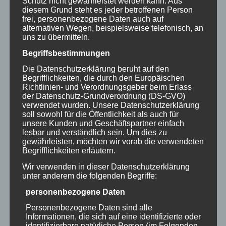
Schutz nicht gewährleistet werden kann. Aus
diesem Grund steht es jeder betroffenen Person
frei, personenbezogene Daten auch auf
alternativen Wegen, beispielsweise telefonisch, an
/
/
8. FEBRUAR 2022
0 KOMMENTARE
VON
uns zu übermitteln.
INKLUSION JETZT ABER RICHTIG
Begriffsbestimmungen
Die Datenschutzerklärung beruht auf den
Begrifflichkeiten, die durch den Europäischen
Richtlinien- und Verordnungsgeber beim Erlass
der Datenschutz-Grundverordnung (DS-GVO)
ALLGEMEIN
verwendet wurden. Unsere Datenschutzerklärung
Als Referent und
soll sowohl für die Öffentlichkeit als auch für
unsere Kunden und Geschäftspartner einfach
„Experte in eigener
lesbar und verständlich sein. Um dies zu
gewährleisten, möchten wir vorab die verwendeten
Sache“ an der Uni
Begrifflichkeiten erläutern.
Wir verwenden in dieser Datenschutzerklärung
Würzburg
unter anderem die folgenden Begriffe:
personenbezogene Daten
Personenbezogene Daten sind alle
Informationen, die sich auf eine identifizierte oder
Hallo liebe Community,
identifizierbare natürliche Person (im Folgenden