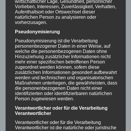
wirtschaftlicher Lage, Gesundheit, persönlicher
Vorlieben, Interessen, Zuverlässigkeit, Verhalten,
nun auch jemanden im Raum der sich da
Aufenthaltsort oder Ortswechsel dieser
noch viel besser auskennt..“. Die Themen
natürlichen Person zu analysieren oder
vorherzusagen.
der von mir vorbereiteten Impulsvorträge,
Pseudonymisierung
die ich selbstständig über meinen Talker
Pseudonymisierung ist die Verarbeitung
in der Vorlesung halte, sind u. a. „Die
personenbezogener Daten in einer Weise, auf
welche die personenbezogenen Daten ohne
Bedeutung der Medizin für mein Leben“,
Hinzuziehung zusätzlicher Informationen nicht
mehr einer spezifischen betroffenen Person
„Der gespürte Zusammenhang von
zugeordnet werden können, sofern diese
Spastik und Emotionen“ und „Meine
zusätzlichen Informationen gesondert aufbewahrt
werden und technischen und organisatorischen
Erfahrungen mit der Konduktiven
Maßnahmen unterliegen, die gewährleisten, dass
die personenbezogenen Daten nicht einer
Förderung und der Brucker-Biofeedback-
identifizierten oder identifizierbaren natürlichen
Methode“. Für diese Vorträge erhalte ich
Person zugewiesen werden.
ganz offiziell ein Honorar von der Uni
Verantwortlicher oder für die Verarbeitung
Verantwortlicher
Würzburg, das bedeutet mir, als
Verantwortlicher oder für die Verarbeitung
Wertschätzung meiner Expertise, viel.
Verantwortlicher ist die natürliche oder juristische