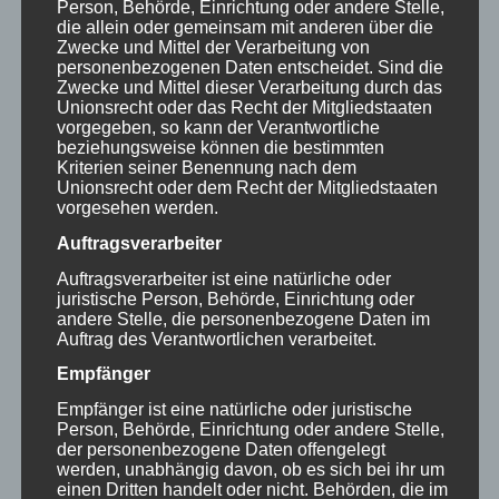
Person, Behörde, Einrichtung oder andere Stelle,
Aktuelle findet die Vorlesung hybrid statt,
die allein oder gemeinsam mit anderen über die
Zwecke und Mittel der Verarbeitung von
aber wohl noch im Laufe des Semesters
personenbezogenen Daten entscheidet. Sind die
nur noch online. Einen Vortrag konnte ich
Zwecke und Mittel dieser Verarbeitung durch das
Unionsrecht oder das Recht der Mitgliedstaaten
aber bereits in Präsenz vor den
vorgegeben, so kann der Verantwortliche
beziehungsweise können die bestimmten
Student*innen halten.
Kriterien seiner Benennung nach dem
Unionsrecht oder dem Recht der Mitgliedstaaten
vorgesehen werden.
In Zukunft möchte ich meine Tätigkeit als
Auftragsverarbeiter
„Experte in eigener Sache“ weiter
Auftragsverarbeiter ist eine natürliche oder
ausbauen. Vorträge zu halten macht mir
juristische Person, Behörde, Einrichtung oder
andere Stelle, die personenbezogene Daten im
viel Freude. Mein Ziel ist es meine
Auftrag des Verantwortlichen verarbeitet.
Perspektive und mein Wissen in
Empfänger
unterschiedlichen Fachbereichen
Empfänger ist eine natürliche oder juristische
einzubringen und damit möglichst viele
Person, Behörde, Einrichtung oder andere Stelle,
der personenbezogene Daten offengelegt
Student*innen und Dozent*innen zu
werden, unabhängig davon, ob es sich bei ihr um
einen Dritten handelt oder nicht. Behörden, die im