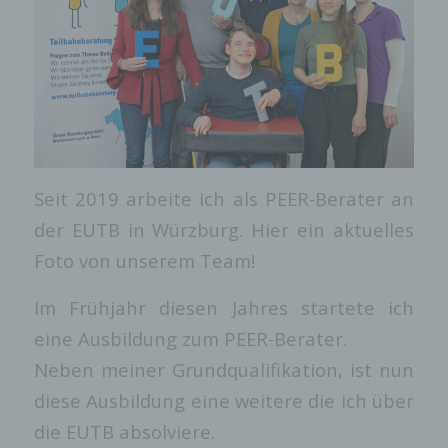
Seit 2019 arbeite ich als PEER-Berater an
der EUTB in Würzburg. Hier ein aktuelles
Foto von unserem Team!
Im Frühjahr diesen Jahres startete ich
eine Ausbildung zum PEER-Berater.
Neben meiner Grundqualifikation, ist nun
diese Ausbildung eine weitere die ich über
die EUTB absolviere.