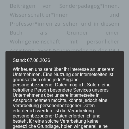
Beiträgen von Sonderpädagog*innen,
Wissenschaftler*innen und
Professor*innen zu sehen und in diesem
Buch als „Gründer einer
Wohngemeinschaft mit persönlicher
Assistenz, (Gast-)Studierender an der JMU
Würzburg und Experte in eigener Sache“
Stand: 07.08.2026
vorgestellt zu werden!
Wir freuen uns sehr über Ihr Interesse an unserem
Unternehmen. Eine Nutzung der Internetseiten ist
Die Stiftung Leben Pur hat mich
grundsätzlich ohne jede Angabe
personenbezogener Daten möglich. Sofern eine
außerdem kürzlich eingeladen meinen
betroffene Person besondere Services unseres
Vortrag nochmal auf einer Präsenztagung
Unternehmens über unsere Internetseite in
Anspruch nehmen möchte, könnte jedoch eine
am 21. und 22. Oktober diesen Jahres in
Verarbeitung personenbezogener Daten
erforderlich werden. Ist die Verarbeitung
Köln zu halten, darüber freue ich mich
personenbezogener Daten erforderlich und
sehr 🙂
besteht für eine solche Verarbeitung keine
gesetzliche Grundlage, holen wir generell eine