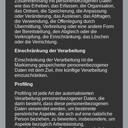
Zusammenhang mit personenbezogenen Daten
ersten Arbeitstag an der Uni Würzburg zu
wie das Erheben, das Erfassen, die Organisation,
das Ordnen, die Speicherung, die Anpassung
einem intensiven zweistündigen
oder Veränderung, das Auslesen, das Abfragen,
Austausch. Mich hat ihr Interesse für mein
die Verwendung, die Offenlegung durch
Übermittlung, Verbreitung oder eine andere Form
Engagement als „Experte in eigener
der Bereitstellung, den Abgleich oder die
Verknüpfung, die Einschränkung, das Löschen
Sache“ sehr gefreut. Und am Ende des
oder die Vernichtung.
Gesprächs vereinbarten wir sogar
Einschränkung der Verarbeitung
mehrere Impulsvorträge, von mir als
Einschränkung der Verarbeitung ist die
Experte in eigener Sache“, in ihrer
Markierung gespeicherter personenbezogener
Daten mit dem Ziel, ihre künftige Verarbeitung
aktuellen Vorlesung „Einführung in die
einzuschränken.
Körperbehindertenpädagogik“. Bei dieser
Profiling
Vorlesung bin ich auch jede Woche als
Profiling ist jede Art der automatisierten
Verarbeitung personenbezogener Daten, die
Gasthörer anwesend und Frau Kinne
darin besteht, dass diese personenbezogenen
Daten verwendet werden, um bestimmte
bindet mich immer wieder spontan in ihre
persönliche Aspekte, die sich auf eine natürliche
Lehre mit ein. Oft leitet sie eine Frage an
Person beziehen, zu bewerten, insbesondere, um
Aspekte bezüglich Arbeitsleistung,
mich mit Worten ein wie: „Wir haben ja