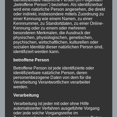
„betroffene Person") beziehen. Als identifizierbar
wird eine natürliche Person angesehen, die direkt
oder indirekt, insbesondere mittels Zuordnung zu
wie ihr vielleicht schon gehört habt, bin
einer Kennung wie einem Namen, zu einer
ich seit sieben Semestern Gasthörer in
Kennnummer, zu Standortdaten, zu einer Online-
Kennung oder zu einem oder mehreren
der Sonderpädagogik an der Uni
besonderen Merkmalen, die Ausdruck der
physischen, physiologischen, genetischen,
Würzburg und hatte dabei schon einige
psychischen, wirtschaftlichen, kulturellen oder
Möglichkeiten mich dort als „Experte in
sozialen Identität dieser natürlichen Person sind,
identifiziert werden kann.
eigener Sache“ einzubringen. Mit der
betroffene Person
Unterstützung meiner Assistent*innen
Betroffene Person ist jede identifizierte oder
bemühte ich mich vor dem aktuellen
identifizierbare natürliche Person, deren
personenbezogene Daten von dem für die
Semester um einen Kontakt zu der neuen
Verarbeitung Verantwortlichen verarbeitet
werden.
Vertretungsprofessorin Dr. Tanja Kinne
(Lehrstuhl für
Verarbeitung
Körperbehindertenpädagogik). Sie
Verarbeitung ist jeder mit oder ohne Hilfe
automatisierter Verfahren ausgeführte Vorgang
empfing mich sogar gleich an ihrem
oder jede solche Vorgangsreihe im