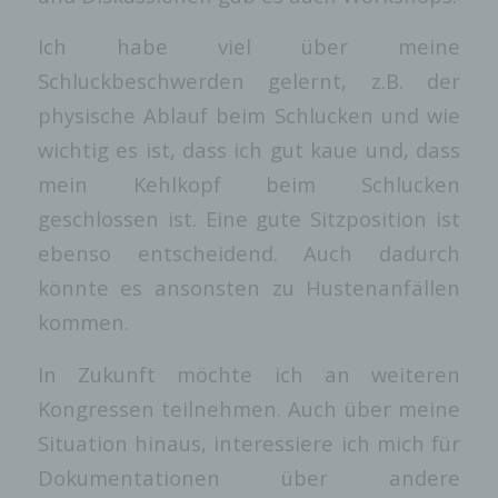
für diese zu optimieren, (3) die dauerhafte
Funktionsfähigkeit unserer
informationstechnologischen Systeme und der
Ich habe viel über meine
Technik unserer Internetseite zu gewährleisten
Schluckbeschwerden gelernt, z.B. der
sowie (4) um Strafverfolgungsbehörden im Falle
eines Cyberangriffes die zur Strafverfolgung
physische Ablauf beim Schlucken und wie
notwendigen Informationen bereitzustellen. Diese
anonym erhobenen Daten und Informationen
wichtig es ist, dass ich gut kaue und, dass
werden durch uns daher einerseits statistisch und
mein Kehlkopf beim Schlucken
ferner mit dem Ziel ausgewertet, den Datenschutz
und die Datensicherheit in unserem Unternehmen
geschlossen ist. Eine gute Sitzposition ist
zu erhöhen, um letztlich ein optimales
Schutzniveau für die von uns verarbeiteten
ebenso entscheidend. Auch dadurch
personenbezogenen Daten sicherzustellen. Die
anonymen Daten der Server-Logfiles werden
könnte es ansonsten zu Hustenanfällen
getrennt von allen durch eine betroffene Person
kommen.
angegebenen personenbezogenen Daten
gespeichert.
In Zukunft möchte ich an weiteren
Registrierung auf unserer Internetseite
Kongressen teilnehmen. Auch über meine
Die betroffene Person hat die Möglichkeit, sich
auf der Internetseite des für die Verarbeitung
Situation hinaus, interessiere ich mich für
Verantwortlichen unter Angabe von
personenbezogenen Daten zu registrieren.
Dokumentationen über andere
Welche personenbezogenen Daten dabei an den