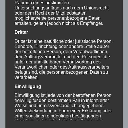
erreichen. Die letzten sieben Semester an
Rahmen eines bestimmten
Untersuchungsauftrags nach dem Unionsrecht
der Uni Würzburg bestärken mich in der
oder dem Recht der Mitgliedstaaten
Überzeugung, dass die Perspektive von
möglicherweise personenbezogene Daten
erhalten, gelten jedoch nicht als Empfänger.
Menschen mit komplexer Behinderung
Dritter
und die Idee eines möglichst
Dritter ist eine natürliche oder juristische Person,
selbstbestimmten Lebens in der
Behörde, Einrichtung oder andere Stelle außer
der betroffenen Person, dem Verantwortlichen,
akademischen Lehre oft noch viel zu
dem Auftragsverarbeiter und den Personen, die
wenig Beachtung findet. Für die tolle
unter der unmittelbaren Verantwortung des
Verantwortlichen oder des Auftragsverarbeiters
Möglichkeit daran aktiv etwas zu ändern
befugt sind, die personenbezogenen Daten zu
verarbeiten.
bin ich Frau Dr. Kinne sehr dankbar.
Einwilligung
Einwilligung ist jede von der betroffenen Person
freiwillig für den bestimmten Fall in informierter
/
/
Weise und unmissverständlich abgegebene
16. DEZEMBER 2021
0 KOMMENTARE
VON
Willensbekundung in Form einer Erklärung oder
INKLUSION JETZT ABER RICHTIG
einer sonstigen eindeutigen bestätigenden
Handlung, mit der die betroffene Person zu
verstehen gibt, dass sie mit der Verarbeitung der