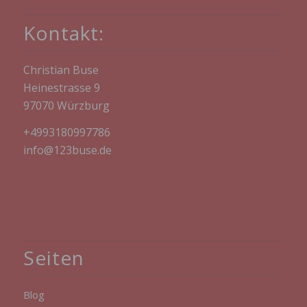
kann, und diese Daten im Bedarfsfall
ermöglichen, begangene Straftaten aufzuklären.
Kontakt:
Insofern ist die Speicherung dieser Daten zur
Absicherung des für die Verarbeitung
Verantwortlichen erforderlich. Eine Weitergabe
dieser Daten an Dritte erfolgt grundsätzlich nicht,
Christian Buse
sofern keine gesetzliche Pflicht zur Weitergabe
Heinestrasse 9
besteht oder die Weitergabe der Strafverfolgung
97070 Würzburg
dient.
Die Registrierung der betroffenen Person unter
+4993180997786
freiwilliger Angabe personenbezogener Daten
info@123buse.de
dient dem für die Verarbeitung Verantwortlichen
dazu, der betroffenen Person Inhalte oder
Leistungen anzubieten, die aufgrund der Natur
der Sache nur registrierten Benutzern angeboten
werden können. Registrierten Personen steht die
Möglichkeit frei, die bei der Registrierung
angegebenen personenbezogenen Daten
jederzeit abzuändern oder vollständig aus dem
Datenbestand des für die Verarbeitung
Seiten
Verantwortlichen löschen zu lassen.
Der für die Verarbeitung Verantwortliche erteilt
Blog
jeder betroffenen Person jederzeit auf Anfrage