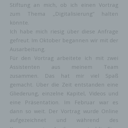
Die Internetseiten verwenden teilweise so
Stiftung an mich, ob ich einen Vortrag
genannte Cookies, LocalStorage und
SessionStorage. Dies dient dazu, unser Angebot
zum Thema „Digitalisierung“ halten
nutzerfreundlicher, effektiver und sicherer zu
könnte.
machen. Local Storage und SessionStorage ist
eine Technologie, mit welcher ihr Browser Daten
Ich habe mich riesig über diese Anfrage
auf Ihrem Computer oder mobilen Gerät
abspeichert. Cookies sind Textdateien, welche
gefreut. Im Oktober begannen wir mit der
über einen Internetbrowser auf einem
Ausarbeitung.
Computersystem abgelegt und gespeichert
werden. Sie können die Verwendung von
Für den Vortrag arbeitete ich mit zwei
Cookies, LocalStorage und SessionStorage
durch entsprechende Einstellung in Ihrem
Assistenten aus meinem Team
Browser verhindern.
zusammen. Das hat mir viel Spaß
Zahlreiche Internetseiten und Server verwenden
Cookies. Viele Cookies enthalten eine
gemacht. Über die Zeit entstanden eine
sogenannte Cookie-ID. Eine Cookie-ID ist eine
Gliederung, einzelne Kapitel, Videos und
eindeutige Kennung des Cookies. Sie besteht
aus einer Zeichenfolge, durch welche
eine Präsentation. Im Februar war es
Internetseiten und Server dem konkreten
Internetbrowser zugeordnet werden können, in
dann so weit. Der Vortrag wurde Online
dem das Cookie gespeichert wurde. Dies
ermöglicht es den besuchten Internetseiten und
aufgezeichnet und während des
Servern, den individuellen Browser der