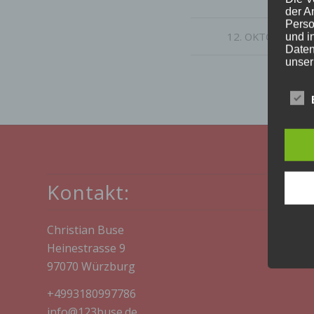
der A
Perso
/
12. OKTOBER 20
und i
Daten
unser
uns e
infor
Daten
Wir h
und o
lücke
perso
Inter
Kontakt:
aufwe
Aus d
perso
telef
Christian Buse
Begr
Heinestrasse 9
97070 Würzburg
Die D
Europ
+4993180997786
Daten
Daten
info@123buse.de