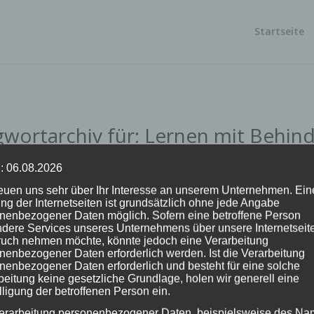
Startseite
gwortarchiv für:
Lernen mit Behin
NEWS
: 06.08.2026
Ersti-Messe 2019
reuen uns sehr über Ihr Interesse an unserem Unternehmen. Ein
ng der Internetseiten ist grundsätzlich ohne jede Angabe
nenbezogener Daten möglich. Sofern eine betroffene Person
dere Services unseres Unternehmens über unsere Internetseite
uch nehmen möchte, könnte jedoch eine Verarbeitung
nenbezogener Daten erforderlich werden. Ist die Verarbeitung
nenbezogener Daten erforderlich und besteht für eine solche
Weiterlesen
beitung keine gesetzliche Grundlage, holen wir generell eine
lligung der betroffenen Person ein.
erarbeitung personenbezogener Daten, beispielsweise des Na