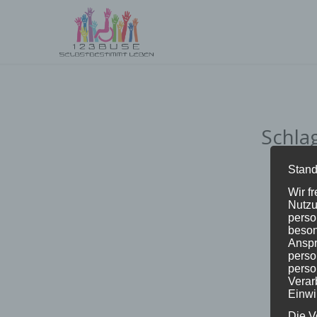
Schla
Stand
Wir f
Nutzu
perso
beson
Anspr
perso
perso
Verar
Einwi
Die V