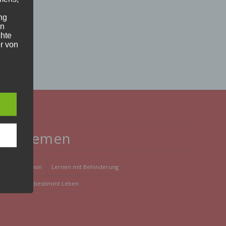
ng
en
chte
r von
ten
.
ische
n
Themen
ann.
ise
Inklusion
Lernen mit Behinderung
Selbstbestimmt Leben
 den
e
nsere