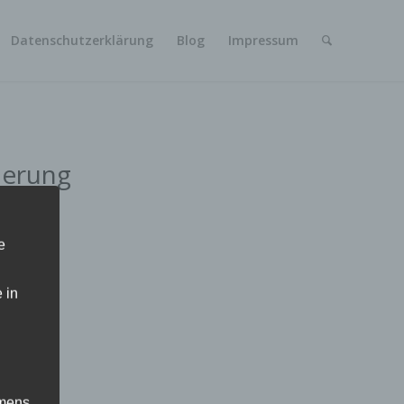
Datenschutzerklärung
Blog
Impressum
derung
e
 in
mens,