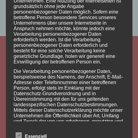
Unternehmen. Eine Nutzung der Internetseiten ist
grundsätzlich ohne jede Angabe
personenbezogener Daten möglich. Sofern eine
betroffene Person besondere Services unseres
Unternehmens über unsere Internetseite in
Anspruch nehmen möchte, könnte jedoch eine
Verarbeitung personenbezogener Daten
erforderlich werden. Ist die Verarbeitung
personenbezogener Daten erforderlich und
besteht für eine solche Verarbeitung keine
gesetzliche Grundlage, holen wir generell eine
Einwilligung der betroffenen Person ein.
Kontakt:
Die Verarbeitung personenbezogener Daten,
beispielsweise des Namens, der Anschrift, E-Mail-
Christian Buse
Adresse oder Telefonnummer einer betroffenen
Person, erfolgt stets im Einklang mit der
Heinestrasse 9
Datenschutz-Grundverordnung und in
97070 Würzburg
Übereinstimmung mit den für uns geltenden
landesspezifischen Datenschutzbestimmungen.
+4993180997786
Mittels dieser Datenschutzerklärung möchte unser
Unternehmen die Öffentlichkeit über Art, Umfang
info@123buse.de
und Zweck der von uns erhobenen, genutzten und
verarbeiteten personenbezogenen Daten
informieren. Ferner werden betroffene Personen
Essenziell