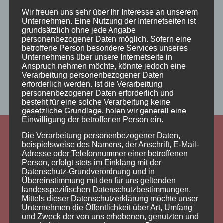
Wir freuen uns sehr über Ihr Interesse an unserem
Unternehmen. Eine Nutzung der Internetseiten ist
grundsätzlich ohne jede Angabe
/
/
12. OKTOBER 2019
0 KOMMENTARE
VON
personenbezogener Daten möglich. Sofern eine
betroffene Person besondere Services unseres
INKLUSION JETZT ABER RICHTIG
Unternehmens über unsere Internetseite in
Anspruch nehmen möchte, könnte jedoch eine
Verarbeitung personenbezogener Daten
erforderlich werden. Ist die Verarbeitung
personenbezogener Daten erforderlich und
besteht für eine solche Verarbeitung keine
gesetzliche Grundlage, holen wir generell eine
Einwilligung der betroffenen Person ein.
Die Verarbeitung personenbezogener Daten,
beispielsweise des Namens, der Anschrift, E-Mail-
Adresse oder Telefonnummer einer betroffenen
Kontakt:
Person, erfolgt stets im Einklang mit der
Datenschutz-Grundverordnung und in
Übereinstimmung mit den für uns geltenden
Christian Buse
landesspezifischen Datenschutzbestimmungen.
Mittels dieser Datenschutzerklärung möchte unser
Heinestrasse 9
Unternehmen die Öffentlichkeit über Art, Umfang
97070 Würzburg
und Zweck der von uns erhobenen, genutzten und