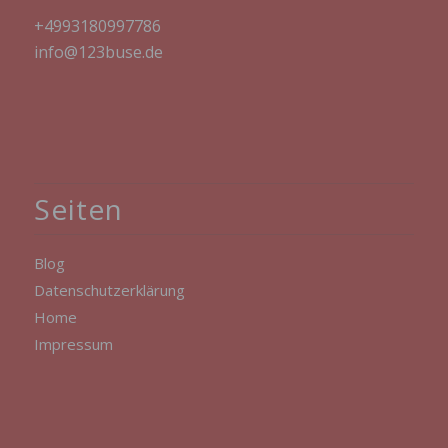
identifiziert werden kann.
+4993180997786
betroffene Person
info@123buse.de
Betroffene Person ist jede identifizierte oder
identifizierbare natürliche Person, deren
personenbezogene Daten von dem für die
Verarbeitung Verantwortlichen verarbeitet
werden.
Verarbeitung
Seiten
Verarbeitung ist jeder mit oder ohne Hilfe
automatisierter Verfahren ausgeführte Vorgang
oder jede solche Vorgangsreihe im
Zusammenhang mit personenbezogenen Daten
Blog
wie das Erheben, das Erfassen, die Organisation,
Datenschutzerklärung
das Ordnen, die Speicherung, die Anpassung
oder Veränderung, das Auslesen, das Abfragen,
Home
die Verwendung, die Offenlegung durch
Impressum
Übermittlung, Verbreitung oder eine andere Form
der Bereitstellung, den Abgleich oder die
Verknüpfung, die Einschränkung, das Löschen
oder die Vernichtung.
Einschränkung der Verarbeitung