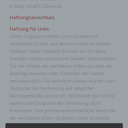
E-Mail:
info
@
123buse.de
Haftungsausschluss
Haftung für Links:
Unser Angebot enthält Links zu externen
Webseiten Dritter, auf deren Inhalte wir keinen
Einfluss haben. Deshalb können wir für diese
fremden Inhalte auch keine Gewähr übernehmen.
Für die Inhalte der verlinkten Seiten ist stets der
jeweilige Anbieter oder Betreiber der Seiten
verantwortlich. Die verlinkten Seiten wurden zum
Zeitpunkt der Verlinkung auf mögliche
Rechtsverstöße überprüft. Rechtswidrige Inhalte
waren zum Zeitpunkt der Verlinkung nicht
erkennbar. Eine permanente inhaltliche Kontrolle
der verlinkten Seiten ist jedoch ohne konkrete
Anhaltspunkte einer Rechtsverletzung nicht