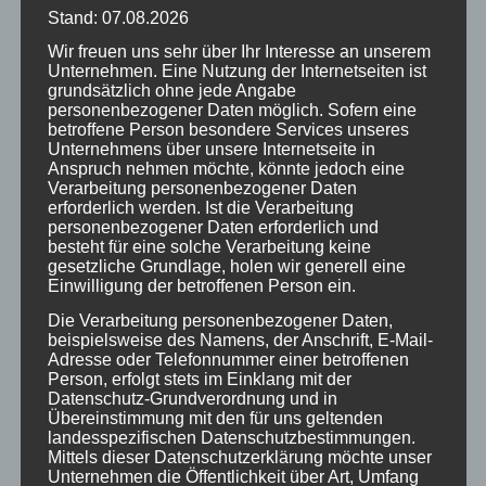
zumutbar. Bei Bekanntwerden von
Stand: 07.08.2026
Rechtsverletzungen werden wir derartige Links
Wir freuen uns sehr über Ihr Interesse an unserem
Unternehmen. Eine Nutzung der Internetseiten ist
umgehend entfernen.
grundsätzlich ohne jede Angabe
personenbezogener Daten möglich. Sofern eine
Haftung für Inhalt:
betroffene Person besondere Services unseres
The contents of our pages were created with the
Unternehmens über unsere Internetseite in
Anspruch nehmen möchte, könnte jedoch eine
greatest care. However, we cannot assume any
Verarbeitung personenbezogener Daten
liability for the correctness, completeness and
erforderlich werden. Ist die Verarbeitung
personenbezogener Daten erforderlich und
topicality of the contents. As a service provider, we
besteht für eine solche Verarbeitung keine
are responsible for our own content on these
gesetzliche Grundlage, holen wir generell eine
pages in accordance with § 5 DDG and general
Einwilligung der betroffenen Person ein.
laws. According to § 5 DDG we are not obliged to
Die Verarbeitung personenbezogener Daten,
beispielsweise des Namens, der Anschrift, E-Mail-
monitor transmitted or stored information from
Adresse oder Telefonnummer einer betroffenen
third parties or to investigate circumstances that
Person, erfolgt stets im Einklang mit der
indicate illegal activity. Obligations to remove or
Datenschutz-Grundverordnung und in
Übereinstimmung mit den für uns geltenden
block the use of information according to general
landesspezifischen Datenschutzbestimmungen.
laws remain unaffected. However, liability in this
Mittels dieser Datenschutzerklärung möchte unser
Unternehmen die Öffentlichkeit über Art, Umfang
respect is only possible from the time of