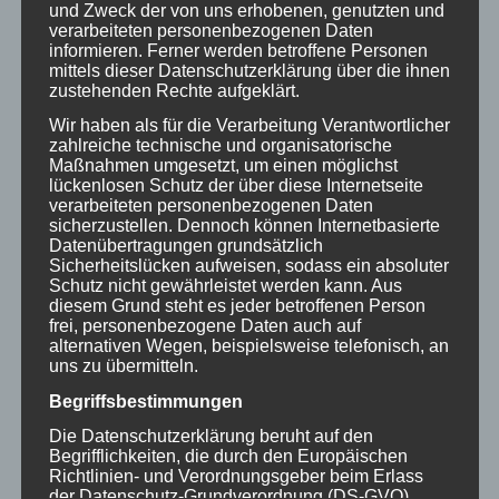
und Zweck der von uns erhobenen, genutzten und
knowledge of a concrete infringement. If we
verarbeiteten personenbezogenen Daten
informieren. Ferner werden betroffene Personen
become aware of any such violations, we will
mittels dieser Datenschutzerklärung über die ihnen
remove the content in question immediately.
zustehenden Rechte aufgeklärt.
Wir haben als für die Verarbeitung Verantwortlicher
Urheberrecht
zahlreiche technische und organisatorische
Die durch die Seitenbetreiber erstellten Inhalte
Maßnahmen umgesetzt, um einen möglichst
und Werke auf diesen Seiten unterliegen dem
lückenlosen Schutz der über diese Internetseite
verarbeiteten personenbezogenen Daten
deutschen Urheberrecht. Die Vervielfältigung,
sicherzustellen. Dennoch können Internetbasierte
Bearbeitung, Verbreitung und jede Art der
Datenübertragungen grundsätzlich
Sicherheitslücken aufweisen, sodass ein absoluter
Verwertung außerhalb der Grenzen des
Schutz nicht gewährleistet werden kann. Aus
Urheberrechtes bedürfen der schriftlichen
diesem Grund steht es jeder betroffenen Person
frei, personenbezogene Daten auch auf
Zustimmung des jeweiligen Autors bzw. Erstellers.
alternativen Wegen, beispielsweise telefonisch, an
Downloads und Kopien dieser Seite sind nur für
uns zu übermitteln.
den privaten, nicht kommerziellen Gebrauch
Begriffsbestimmungen
gestattet. Soweit die Inhalte auf dieser Seite nicht
Die Datenschutzerklärung beruht auf den
vom Betreiber erstellt wurden, werden die
Begrifflichkeiten, die durch den Europäischen
Urheberrechte Dritter beachtet. Insbesondere
Richtlinien- und Verordnungsgeber beim Erlass
der Datenschutz-Grundverordnung (DS-GVO)