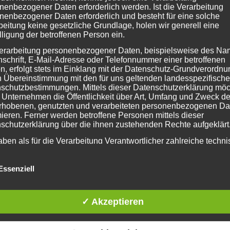
nenbezogener Daten erforderlich werden. Ist die Verarbeitung
AG SEPTEMBER 2020: Tagungen 
nenbezogener Daten erforderlich und besteht für eine solche
beitung keine gesetzliche Grundlage, holen wir generell eine
Stiftung „Leben pur“
lligung der betroffenen Person ein.
erarbeitung personenbezogener Daten, beispielsweise des Na
nschrift, E-Mail-Adresse oder Telefonnummer einer betroffenen
n, erfolgt stets im Einklang mit der Datenschutz-Grundverordnu
ollte ich eigentlich an den Veranstaltunge
n Übereinstimmung mit den für uns geltenden landesspezifisch
schutzbestimmungen. Mittels dieser Datenschutzerklärung mö
 „Essen und Trinken“ bei Menschen mit komple
 Unternehmen die Öffentlichkeit über Art, Umfang und Zweck de
rhobenen, genutzten und verarbeiteten personenbezogenen Da
Leben pur“ teilnehmen. Durch meine Behinderung 
mieren. Ferner werden betroffene Personen mittels dieser
schutzerklärung über die ihnen zustehenden Rechte aufgeklärt
chluckbeeinträchtigung. Auch das Thema Schm
aben als für die Verarbeitung Verantwortlicher zahlreiche techn
 Alltag. Aufgrund der Corona Krise fanden die 
rganisatorische Maßnahmen umgesetzt, um einen möglichst
rträgen und […]
nlosen Schutz der über diese Internetseite verarbeiteten
nenbezogenen Daten sicherzustellen. Dennoch können
Essenziell
netbasierte Datenübertragungen grundsätzlich Sicherheitslücke
/
/
29. August 2021
0 Kommentare
von
Bethy Rülke
isen, sodass ein absoluter Schutz nicht gewährleistet werden k
iesem Grund steht es jeder betroffenen Person frei,
✓ Akzeptieren
nenbezogene Daten auch auf alternativen Wegen, beispielswe
onisch, an uns zu übermitteln.