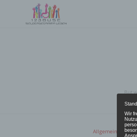
But w
Stand
Wir f
Nutzu
perso
beson
Allgemein
Anspr