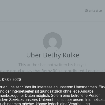
Startseite
Über
Bethy Rülke
This author has not written his bio yet.
e are proud to say that
Bethy Rülke
contributed 1 entries al
: 07.08.2026
reuen uns sehr über Ihr Interesse an unserem Unternehmen. Ein
ng der Internetseiten ist grundsätzlich ohne jede Angabe
nenbezogener Daten möglich. Sofern eine betroffene Person
dere Services unseres Unternehmens über unsere Internetseite
uch nehmen möchte, könnte jedoch eine Verarbeitung